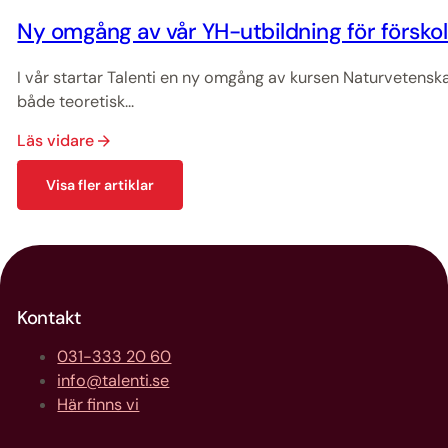
Ny omgång av vår YH-utbildning för försko
I vår startar Talenti en ny omgång av kursen Naturvetensk
både teoretisk...
Läs vidare
Visa fler artiklar
Kontakt
031-333 20 60
info@talenti.se
Här finns vi