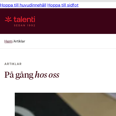
Hoppa till huvudinnehåll
Hoppa till sidfot
Hem
Artiklar
ARTIKLAR
På gång
hos oss