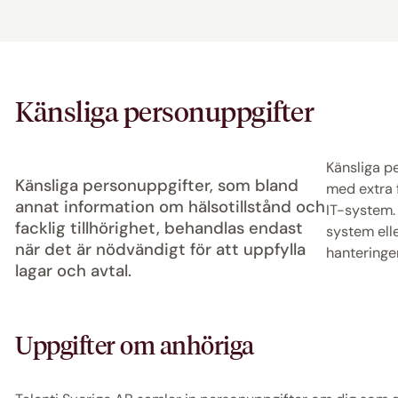
Känsliga personuppgifter
Känsliga p
Känsliga personuppgifter, som bland
med extra 
annat information om hälsotillstånd och
IT-system. 
facklig tillhörighet, behandlas endast
system ell
när det är nödvändigt för att uppfylla
hanteringen
lagar och avtal.
Uppgifter om anhöriga