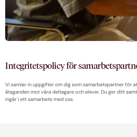
Uppg
kunna
kurs
hos 
att 
utbi
Integritetspolicy för samarbetspartn
Vi samlar in uppgifter om dig som samarbetspartner för att
åtaganden mot våra deltagare och elever. Du ger ditt sa
ingår i ett samarbete med oss.