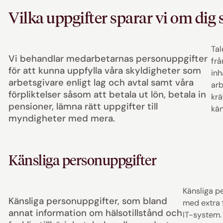
Vilka uppgifter sparar vi om di
Tal
Vi behandlar medarbetarnas personuppgifter
frå
för att kunna uppfylla våra skyldigheter som
inh
arbetsgivare enligt lag och avtal samt våra
arb
förpliktelser såsom att betala ut lön, betala in
krä
pensioner, lämna rätt uppgifter till
kän
myndigheter med mera.
Känsliga personuppgifter
Känsliga p
Känsliga personuppgifter, som bland
med extra 
annat information om hälsotillstånd och
IT-system. 