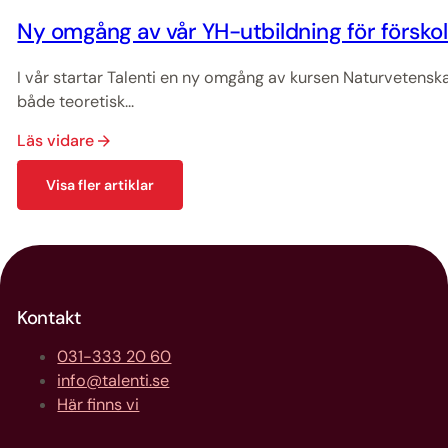
Ny omgång av vår YH-utbildning för försko
I vår startar Talenti en ny omgång av kursen Naturvetensk
både teoretisk...
Läs vidare
Visa fler artiklar
Kontakt
031-333 20 60
info@talenti.se
Här finns vi