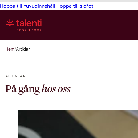
Hoppa till huvudinnehåll
Hoppa till sidfot
Hem
Artiklar
ARTIKLAR
På gång
hos oss