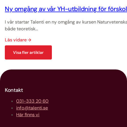
Ny omgång av vår YH-utbildning för försko
I vår startar Talenti en ny omgång av kursen Naturvetensk
både teoretisk...
Läs vidare
Visa fler artiklar
Kontakt
031-333 20 60
info@talenti.se
Här finns vi