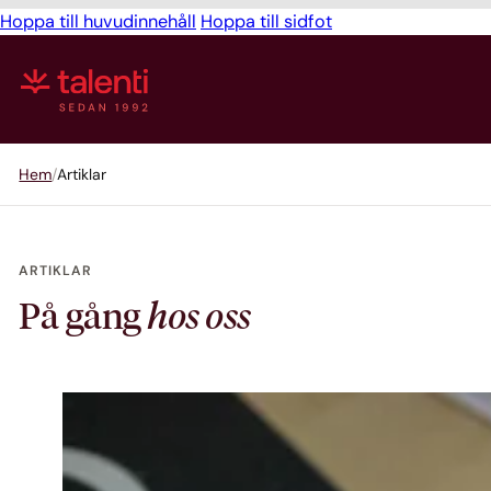
Hoppa till huvudinnehåll
Hoppa till sidfot
Hem
Artiklar
ARTIKLAR
På gång
hos oss