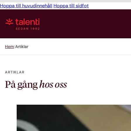
Hoppa till huvudinnehåll
Hoppa till sidfot
Hem
Artiklar
ARTIKLAR
På gång
hos oss