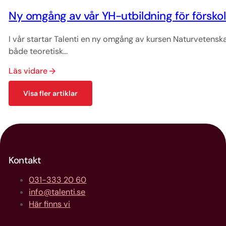
Ny omgång av vår YH-utbildning för försko
I vår startar Talenti en ny omgång av kursen Naturvetensk
både teoretisk...
Läs vidare
Visa fler artiklar
Kontakt
031-333 20 60
info@talenti.se
Här finns vi