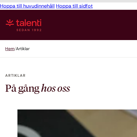
Hoppa till huvudinnehåll
Hoppa till sidfot
Hem
Artiklar
ARTIKLAR
På gång
hos oss