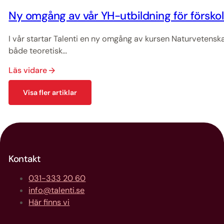
Ny omgång av vår YH-utbildning för försko
I vår startar Talenti en ny omgång av kursen Naturvetensk
både teoretisk...
Läs vidare
Visa fler artiklar
Kontakt
031-333 20 60
info@talenti.se
Här finns vi