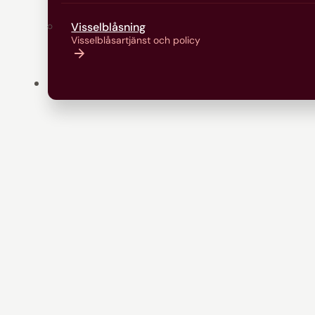
Visselblåsning
Visselblåsartjänst och policy
Kontakt