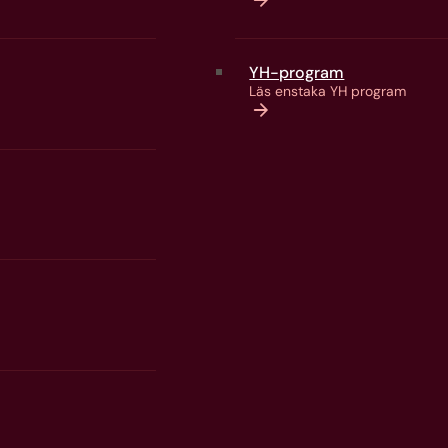
rmt engagemang
yckas, oavsett
ny riktning.
YH-program
Läs enstaka YH program