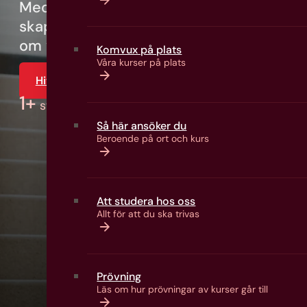
Med erfarenhet, nyfikenhet och ett va
skapar vi möjligheter för människor att l
om vägen går via studier, arbete eller en 
Komvux på plats
Våra kurser på plats
Hitta din utbildning
Kontakta oss
1
+
studerar hos oss just nu
Så här ansöker du
Beroende på ort och kurs
Att studera hos oss
Allt för att du ska trivas
Prövning
Läs om hur prövningar av kurser går till