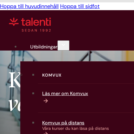
Hoppa till huvudinnehåll
Hoppa till sidfot
Utbildningar
Kunskap du 
KOMVUX
Läs mer om Komvux
växa med
.
Komvux på distans
Våra kurser du kan läsa på distans