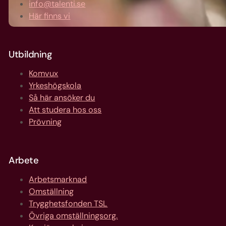
info@talenti.se
Här finns vi
Utbildning
Komvux
Yrkeshögskola
Så här ansöker du
Att studera hos oss
Prövning
Arbete
Arbetsmarknad
Omställning
Trygghetsfonden TSL
Övriga omställningsorg.