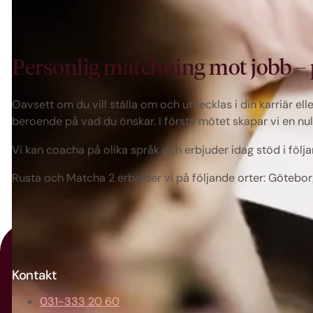
Personlig matchning mot jobb – p
Oavsett om du vill ställa om och utvecklas i din karriär ell
beroende på vad du önskar. I första mötet skapar vi en n
Vi kan coacha på olika språk och erbjuder idag stöd i följa
Rusta och Matcha 2 erbjuder vi på följande orter: Götebor
Kontakt
031-333 20 60