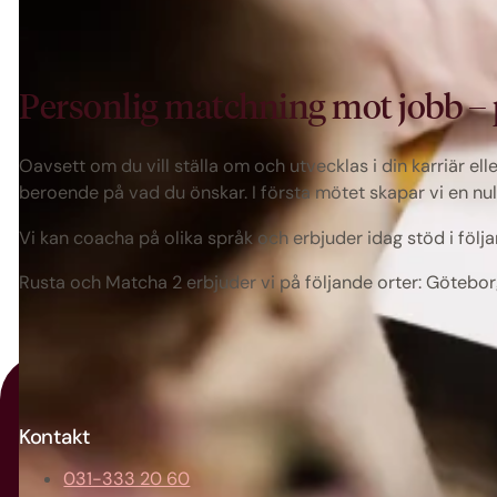
Personlig matchning mot jobb – p
Oavsett om du vill ställa om och utvecklas i din karriär ell
beroende på vad du önskar. I första mötet skapar vi en n
Vi kan coacha på olika språk och erbjuder idag stöd i följa
Rusta och Matcha 2 erbjuder vi på följande orter: Götebor
Kontakt
031-333 20 60