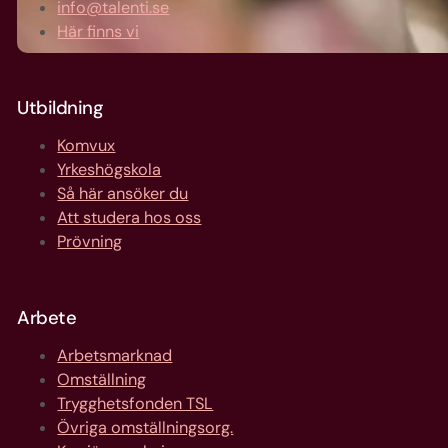
info@talenti.se
Här finns vi
Utbildning
Komvux
Yrkeshögskola
Så här ansöker du
Att studera hos oss
Prövning
Arbete
Arbetsmarknad
Omställning
Trygghetsfonden TSL
Övriga omställningsorg.